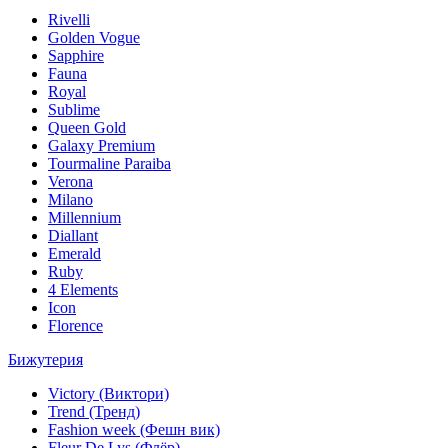
Rivelli
Golden Vogue
Sapphire
Fauna
Royal
Sublime
Queen Gold
Galaxy Premium
Tourmaline Paraiba
Verona
Milano
Millennium
Diallant
Emerald
Ruby
4 Elements
Icon
Florence
Бижутерия
Victory (Виктори)
Trend (Тренд)
Fashion week (Фешн вик)
Fleur De Lys (Флёр)