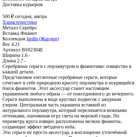
Доставка курьером
500 ₽
сегодня, завтра
Характеристики
Металл
Серебро
Вставка
Фианит
Коллекция
Jardin (Жардин)
Вес
4.21
Артикул
BS02304E
Ширина
1.6 -
Длина
2.7 -
Серебряные серьги с перламутром и фианитами: изящество в
каждой детали.
Представляем элегантные серебряные серьги, которые
сочетают в себе природную красоту перламутра и искрящийся
блеск фианитов. Этот аксессуар станет настоящим
украшением любого образа — от повседневного до вечернего.
Серьги выполнены в виде круглых подвесок с ажурным
узором. Центральная часть украшена вставкой из
натурального перламутра, который переливается нежными
оттенками, напоминая игру света на морской глади. По
периметру круга изящно расположены мелкие фианиты,
создающие эффект звёздного неба.
Эти серьги не просто аксессуар, а воплощение утончённой