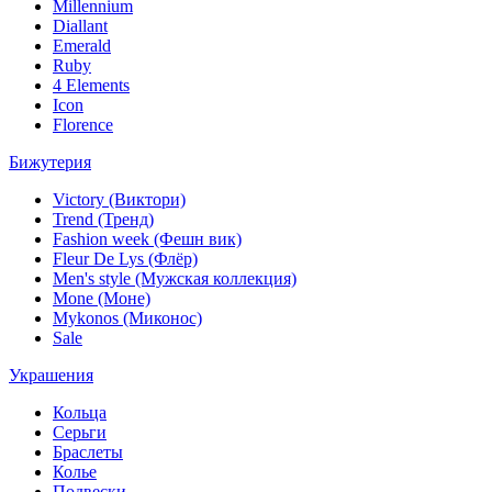
Millennium
Diallant
Emerald
Ruby
4 Elements
Icon
Florence
Бижутерия
Victory (Виктори)
Trend (Тренд)
Fashion week (Фешн вик)
Fleur De Lys (Флёр)
Men's style (Мужская коллекция)
Mone (Моне)
Mykonos (Миконос)
Sale
Украшения
Кольца
Серьги
Браслеты
Колье
Подвески