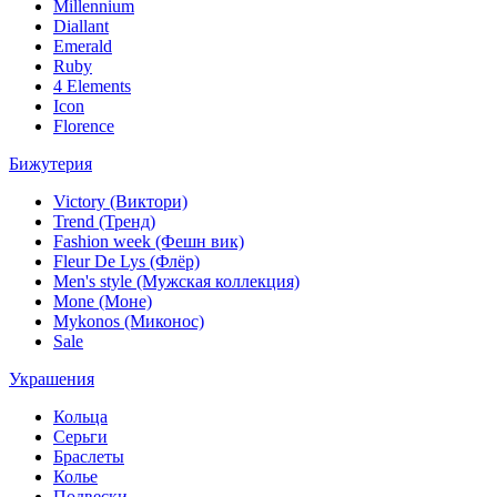
Millennium
Diallant
Emerald
Ruby
4 Elements
Icon
Florence
Бижутерия
Victory (Виктори)
Trend (Тренд)
Fashion week (Фешн вик)
Fleur De Lys (Флёр)
Men's style (Мужская коллекция)
Mone (Моне)
Mykonos (Миконос)
Sale
Украшения
Кольца
Серьги
Браслеты
Колье
Подвески