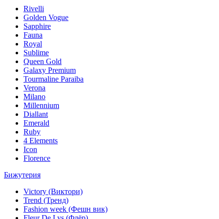
Rivelli
Golden Vogue
Sapphire
Fauna
Royal
Sublime
Queen Gold
Galaxy Premium
Tourmaline Paraiba
Verona
Milano
Millennium
Diallant
Emerald
Ruby
4 Elements
Icon
Florence
Бижутерия
Victory (Виктори)
Trend (Тренд)
Fashion week (Фешн вик)
Fleur De Lys (Флёр)