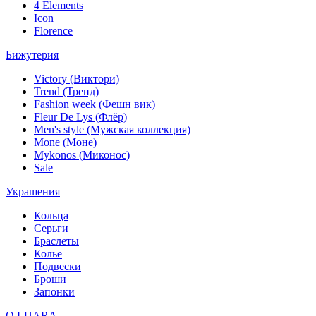
4 Elements
Icon
Florence
Бижутерия
Victory (Виктори)
Trend (Тренд)
Fashion week (Фешн вик)
Fleur De Lys (Флёр)
Men's style (Мужская коллекция)
Mone (Моне)
Mykonos (Миконос)
Sale
Украшения
Кольца
Серьги
Браслеты
Колье
Подвески
Броши
Запонки
О LUARA