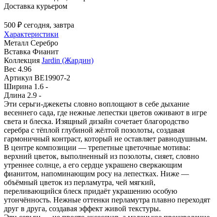
Доставка курьером
500 ₽
сегодня, завтра
Характеристики
Металл
Серебро
Вставка
Фианит
Коллекция
Jardin (Жардин)
Вес
4.96
Артикул
BE19907-2
Ширина
1.6 -
Длина
2.9 -
Эти серьги-джекеты словно воплощают в себе дыхание
весеннего сада, где нежные лепестки цветов оживают в игре
света и блеска. Изящный дизайн сочетает благородство
серебра с тёплой глубиной жёлтой позолоты, создавая
гармоничный контраст, который не оставляет равнодушным.
В центре композиции — трепетные цветочные мотивы:
верхний цветок, выполненный из позолоты, сияет, словно
утреннее солнце, а его сердце украшено сверкающим
фианитом, напоминающим росу на лепестках. Ниже —
объёмный цветок из перламутра, чей мягкий,
переливающийся блеск придаёт украшению особую
утончённость. Нежные оттенки перламутра плавно переходят
друг в друга, создавая эффект живой текстуры.