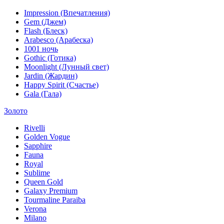
Impression (Впечатления)
Gem (Джем)
Flash (Блеск)
Arabesco (Арабеска)
1001 ночь
Gothic (Готика)
Moonlight (Лунный свет)
Jardin (Жардин)
Happy Spirit (Счастье)
Gala (Гала)
Золото
Rivelli
Golden Vogue
Sapphire
Fauna
Royal
Sublime
Queen Gold
Galaxy Premium
Tourmaline Paraiba
Verona
Milano