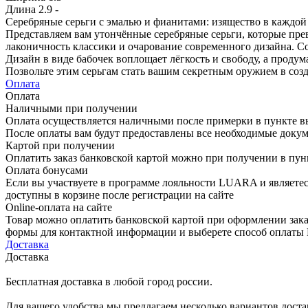
Длина
2.9 -
Серебряные серьги с эмалью и фианитами: изящество в каждой 
Представляем вам утончённые серебряные серьги, которые прев
лаконичность классики и очарование современного дизайна. Со
Дизайн в виде бабочек воплощает лёгкость и свободу, а продум
Позвольте этим серьгам стать вашим секретным оружием в соз
Оплата
Оплата
Наличными при получении
Оплата осуществляется наличными после примерки в пункте в
После оплаты вам будут предоставлены все необходимые докум
Картой при получении
Оплатить заказ банковской картой можно при получении в пу
Оплата бонусами
Если вы участвуете в программе лояльности LUARA и являетес
доступны в корзине после регистрации на сайте
Online-оплата на сайте
Товар можно оплатить банковской картой при оформлении зака
формы для контактной информации и выберете способ опла
Доставка
Доставка
Бесплатная доставка в любой город россии.
Для вашего удобства мы предлагаем несколько вариантов доста