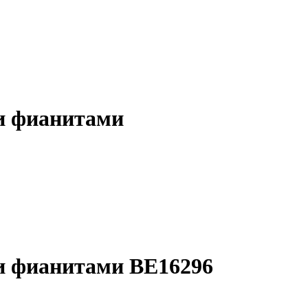
 и фианитами
 и фианитами BE16296