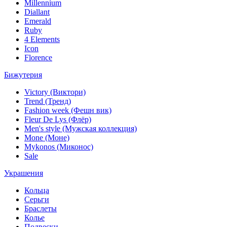
Millennium
Diallant
Emerald
Ruby
4 Elements
Icon
Florence
Бижутерия
Victory (Виктори)
Trend (Тренд)
Fashion week (Фешн вик)
Fleur De Lys (Флёр)
Men's style (Мужская коллекция)
Mone (Моне)
Mykonos (Миконос)
Sale
Украшения
Кольца
Серьги
Браслеты
Колье
Подвески