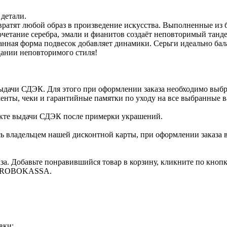
детали.
ратят любой образ в произведение искусства. Выполненные из б
четание серебра, эмали и фианитов создаёт неповторимый танде
анная форма подвесок добавляет динамики. Серьги идеально бала
дании неповторимого стиля!
ыдачи СДЭК. Для этого при оформлении заказа необходимо выб
енты, чеки и гарантийные памятки по уходу на все выбранные в
нкте выдачи СДЭК после примерки украшений.
ь владельцем нашей дисконтной карты, при оформлении заказа 
за. Добавьте понравившийся товар в корзину, кликните по кноп
ты ROBOKASSA.
вки: