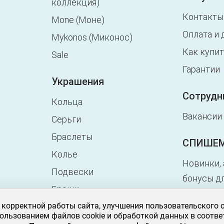
коллекция)
Контакты
Mone (Моне)
Оплата и 
Mykonos (Миконос)
Как купи
Sale
Гарантии
Украшения
Сотрудн
Кольца
Вакансии
Серьги
Браслеты
СПИШЕМ
Колье
Новинки, 
Подвески
бонусы дл
Броши
Один клик
 корректной работы сайта, улучшения пользовательского 
Запонки
на почте!
ользованием файлов cookie и обработкой данных в соотве