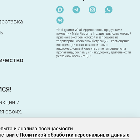
доставка
*Instagram и WhatsApp являются продуктами
ть
компании Meta Platforms Inc., деятельность которой
признана экстремистской и запрещена на
территории Российской Федерации. Размещение
информации носит исключительно
информационный характер и не направлено на
пропаганду, рекламу или поддержку деятельности
указанной организации.
ичество
СЯ!
акции и
я своих.
 – и у вас
опыта и анализа посещаемости.
тствии с
Политикой обработки персональных данных