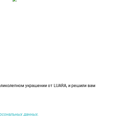
еликолепном украшении от LUARA, и решили вам
ерсональных данных.