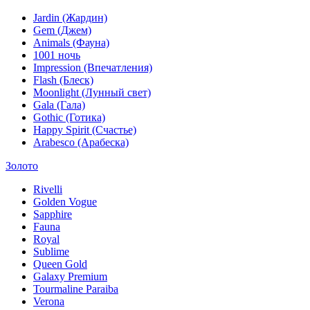
Jardin (Жардин)
Gem (Джем)
Animals (Фауна)
1001 ночь
Impression (Впечатления)
Flash (Блеск)
Moonlight (Лунный свет)
Gala (Гала)
Gothic (Готика)
Happy Spirit (Счастье)
Arabesco (Арабеска)
Золото
Rivelli
Golden Vogue
Sapphire
Fauna
Royal
Sublime
Queen Gold
Galaxy Premium
Tourmaline Paraiba
Verona