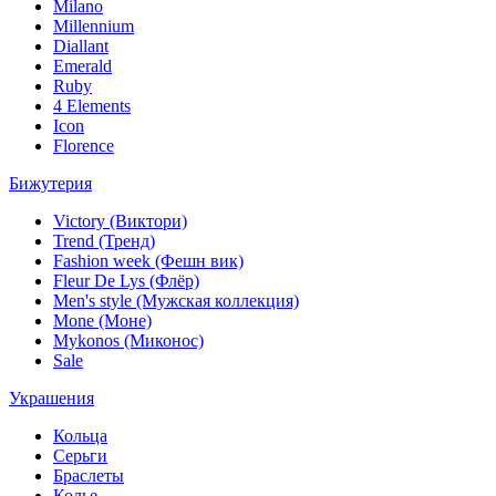
Milano
Millennium
Diallant
Emerald
Ruby
4 Elements
Icon
Florence
Бижутерия
Victory (Виктори)
Trend (Тренд)
Fashion week (Фешн вик)
Fleur De Lys (Флёр)
Men's style (Мужская коллекция)
Mone (Моне)
Mykonos (Миконос)
Sale
Украшения
Кольца
Серьги
Браслеты
Колье