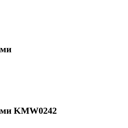
ами
тами KMW0242