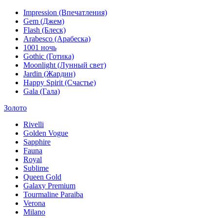
Impression (Впечатления)
Gem (Джем)
Flash (Блеск)
Arabesco (Арабеска)
1001 ночь
Gothic (Готика)
Moonlight (Лунный свет)
Jardin (Жардин)
Happy Spirit (Счастье)
Gala (Гала)
Золото
Rivelli
Golden Vogue
Sapphire
Fauna
Royal
Sublime
Queen Gold
Galaxy Premium
Tourmaline Paraiba
Verona
Milano