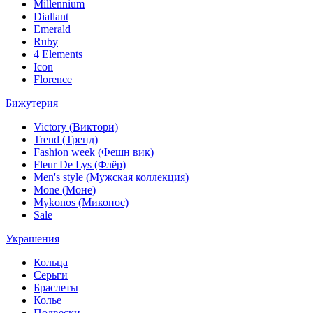
Millennium
Diallant
Emerald
Ruby
4 Elements
Icon
Florence
Бижутерия
Victory (Виктори)
Trend (Тренд)
Fashion week (Фешн вик)
Fleur De Lys (Флёр)
Men's style (Мужская коллекция)
Mone (Моне)
Mykonos (Миконос)
Sale
Украшения
Кольца
Серьги
Браслеты
Колье
Подвески