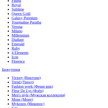
Fauna
Royal
Sublime
Queen Gold
Galaxy Premium
Tourmaline Paraiba
Verona
Milano
Millennium
Diallant
Emerald
Ruby
4 Elements
Icon
Florence
Бижутерия
Victory (Виктори)
Trend (Тренд)
Fashion week (Фешн вик)
Fleur De Lys (Флёр)
Men's style (Мужская коллекция)
Mone (Моне)
Mykonos (Миконос)