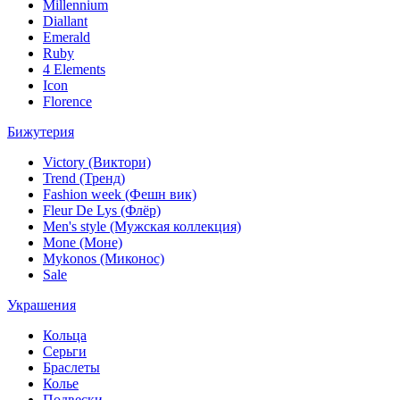
Millennium
Diallant
Emerald
Ruby
4 Elements
Icon
Florence
Бижутерия
Victory (Виктори)
Trend (Тренд)
Fashion week (Фешн вик)
Fleur De Lys (Флёр)
Men's style (Мужская коллекция)
Mone (Моне)
Mykonos (Миконос)
Sale
Украшения
Кольца
Серьги
Браслеты
Колье
Подвески