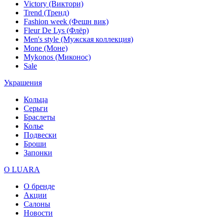
Victory (Виктори)
Trend (Тренд)
Fashion week (Фешн вик)
Fleur De Lys (Флёр)
Men's style (Мужская коллекция)
Mone (Моне)
Mykonos (Миконос)
Sale
Украшения
Кольца
Серьги
Браслеты
Колье
Подвески
Броши
Запонки
О LUARA
О бренде
Акции
Салоны
Новости