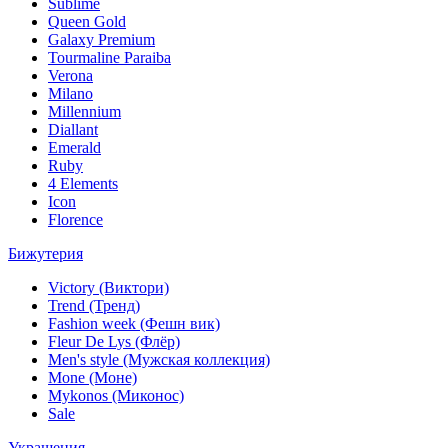
Sublime
Queen Gold
Galaxy Premium
Tourmaline Paraiba
Verona
Milano
Millennium
Diallant
Emerald
Ruby
4 Elements
Icon
Florence
Бижутерия
Victory (Виктори)
Trend (Тренд)
Fashion week (Фешн вик)
Fleur De Lys (Флёр)
Men's style (Мужская коллекция)
Mone (Моне)
Mykonos (Миконос)
Sale
Украшения