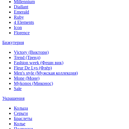
Millennium
Diallant
Emerald
Ruby
4 Elements
Icon
Florence
Бижутерия
Victory (Виктори)
Trend (Тренд)
Fashion week (Фешн вик)
Fleur De Lys (Флёр)
Men's style (Мужская коллекция)
Mone (Моне)
Mykonos (Миконос)
Sale
Украшения
Кольца
Серьги
Браслеты
Колье
Подвески