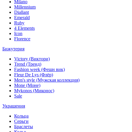
Milano
Millennium
Diallant
Emerald
Ruby
4 Elements
Icon
Florence
Бижутерия
Victory (Виктори)
Trend (Тренд)
Fashion week (Фешн вик)
Fleur De Lys (Флёр)
Men's style (Мужская коллекция)
Mone (Моне)
Mykonos (Миконос)
Sale
Украшения
Кольца
Серьги
Браслеты
Колье