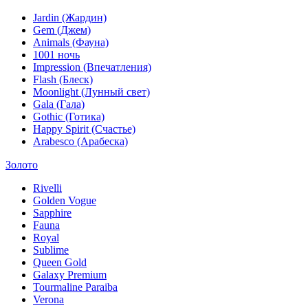
Jardin (Жардин)
Gem (Джем)
Animals (Фауна)
1001 ночь
Impression (Впечатления)
Flash (Блеск)
Moonlight (Лунный свет)
Gala (Гала)
Gothic (Готика)
Happy Spirit (Счастье)
Arabesco (Арабеска)
Золото
Rivelli
Golden Vogue
Sapphire
Fauna
Royal
Sublime
Queen Gold
Galaxy Premium
Tourmaline Paraiba
Verona