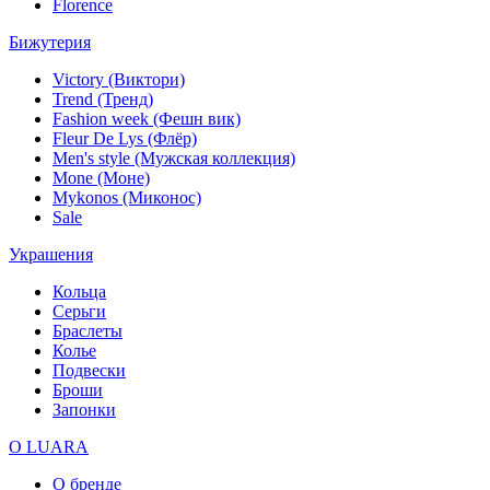
Florence
Бижутерия
Victory (Виктори)
Trend (Тренд)
Fashion week (Фешн вик)
Fleur De Lys (Флёр)
Men's style (Мужская коллекция)
Mone (Моне)
Mykonos (Миконос)
Sale
Украшения
Кольца
Серьги
Браслеты
Колье
Подвески
Броши
Запонки
О LUARA
О бренде