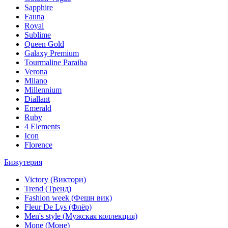
Sapphire
Fauna
Royal
Sublime
Queen Gold
Galaxy Premium
Tourmaline Paraiba
Verona
Milano
Millennium
Diallant
Emerald
Ruby
4 Elements
Icon
Florence
Бижутерия
Victory (Виктори)
Trend (Тренд)
Fashion week (Фешн вик)
Fleur De Lys (Флёр)
Men's style (Мужская коллекция)
Mone (Моне)