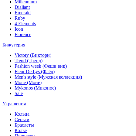
Millennium
Diallant
Emerald
Ruby
4 Elements
Icon
Florence
Бижутерия
Victory (Виктори)
Trend (Тренд)
Fashion week (Фешн вик)
Fleur De Lys (Флёр)
Men's style (Мужская коллекция)
Mone (Моне)
Mykonos (Миконос)
Sale
Украшения
Кольца
Серьги
Браслеты
Колье
Подвески