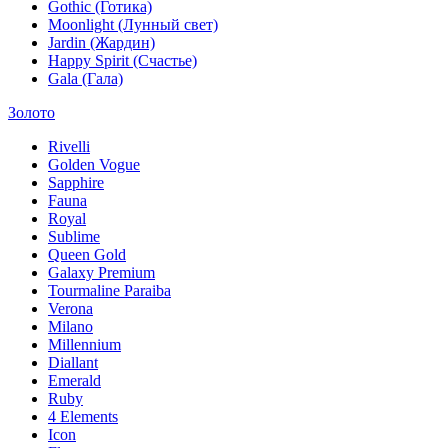
Gothic (Готика)
Moonlight (Лунный свет)
Jardin (Жардин)
Happy Spirit (Счастье)
Gala (Гала)
Золото
Rivelli
Golden Vogue
Sapphire
Fauna
Royal
Sublime
Queen Gold
Galaxy Premium
Tourmaline Paraiba
Verona
Milano
Millennium
Diallant
Emerald
Ruby
4 Elements
Icon