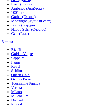
Flash (Блеск)
Arabesco (Арабеска)
1001 ночь
Gothic (Готика)
Moonlight (Лунный свет)
Jardin (Жардин)
Happy Spirit (Счастье)
Gala (Гала)
Золото
Rivelli
Golden Vogue
Sapphire
Fauna
Royal
Sublime
Queen Gold
Galaxy Premium
Tourmaline Paraiba
Verona
Milano
Millennium
Diallant
Emerald