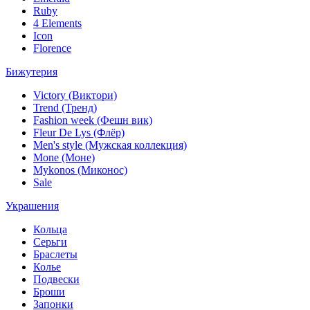
Ruby
4 Elements
Icon
Florence
Бижутерия
Victory (Виктори)
Trend (Тренд)
Fashion week (Фешн вик)
Fleur De Lys (Флёр)
Men's style (Мужская коллекция)
Mone (Моне)
Mykonos (Миконос)
Sale
Украшения
Кольца
Серьги
Браслеты
Колье
Подвески
Броши
Запонки