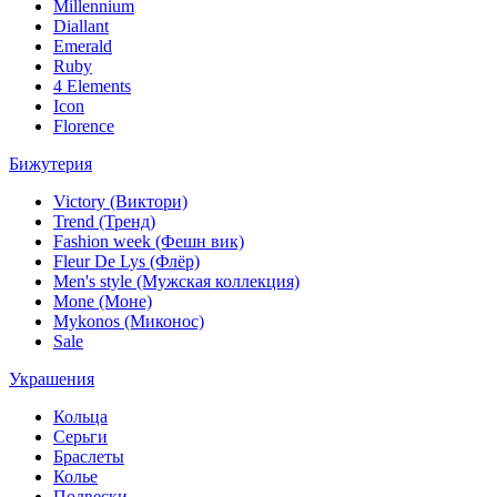
Millennium
Diallant
Emerald
Ruby
4 Elements
Icon
Florence
Бижутерия
Victory (Виктори)
Trend (Тренд)
Fashion week (Фешн вик)
Fleur De Lys (Флёр)
Men's style (Мужская коллекция)
Mone (Моне)
Mykonos (Миконос)
Sale
Украшения
Кольца
Серьги
Браслеты
Колье
Подвески