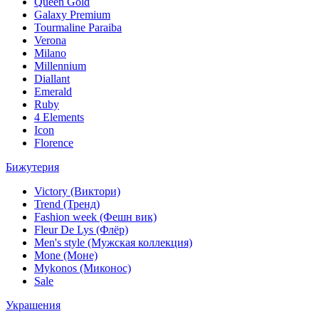
Queen Gold
Galaxy Premium
Tourmaline Paraiba
Verona
Milano
Millennium
Diallant
Emerald
Ruby
4 Elements
Icon
Florence
Бижутерия
Victory (Виктори)
Trend (Тренд)
Fashion week (Фешн вик)
Fleur De Lys (Флёр)
Men's style (Мужская коллекция)
Mone (Моне)
Mykonos (Миконос)
Sale
Украшения