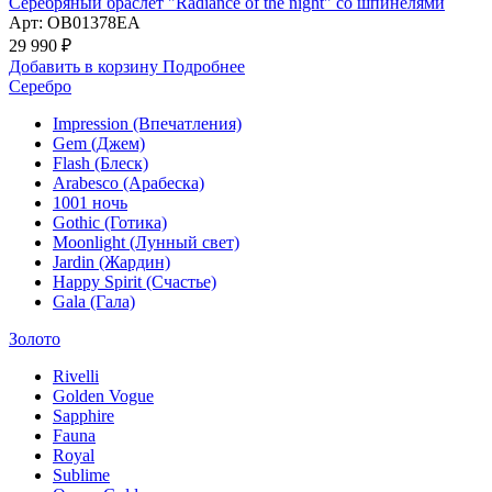
Серебряный браслет "Radiance of the night" со шпинелями
Арт: OB01378EA
29 990 ₽
Добавить в корзину
Подробнее
Серебро
Impression (Впечатления)
Gem (Джем)
Flash (Блеск)
Arabesco (Арабеска)
1001 ночь
Gothic (Готика)
Moonlight (Лунный свет)
Jardin (Жардин)
Happy Spirit (Счастье)
Gala (Гала)
Золото
Rivelli
Golden Vogue
Sapphire
Fauna
Royal
Sublime