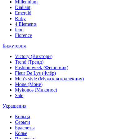
Millennium
Diallant
Emerald
Ruby
4 Elements
Icon
Florence
Бижутерия
Victory (Виктори)
Trend (Тренд)
Fashion week (Фешн вик)
Fleur De Lys (Флёр)
Men's style (Мужская коллекция)
Mone (Моне)
Mykonos (Миконос)
Sale
Украшения
Кольца
Серьги
Браслеты
Колье
Подвески