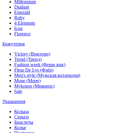
Millennium
Diallant
Emerald
Ruby
4 Elements
Icon
Florence
Бижутерия
Victory (Виктори)
Trend (Тренд)
Fashion week (Фешн вик)
Fleur De Lys (Флёр)
Men's style (Мужская коллекция)
Mone (Моне)
Mykonos (Миконос)
Sale
Украшения
Кольца
Серьги
Браслеты
Колье
Подвески