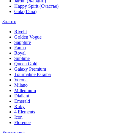
Jardin (Жардин)
Happy Spirit (Счастье)
Gala (Гала)
Золото
Rivelli
Golden Vogue
Sapphire
Fauna
Royal
Sublime
Queen Gold
Galaxy Premium
Tourmaline Paraiba
Verona
Milano
Millennium
Diallant
Emerald
Ruby
4 Elements
Icon
Florence
Бижутерия