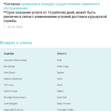
*Cогласно
правилам и порядку осуществления сервисного
обслуживания.
**Срок оказания услуги от 14 рабочих дней, может быть
увеличен в связи с изменениями условий доставки курьерской
службы.
20.02.2025
Возврат к списку
Серебро
Золото
Impression (Впечатления)
Rivelli
Gem (Джем)
Golden Vogue
Flash (Блеск)
Sapphire
Arabesco (Арабеска)
Fauna
1001 ночь
Royal
Gothic (Готика)
Sublime
Moonlight (Лунный свет)
Queen Gold
Jardin (Жардин)
Galaxy Premium
Happy Spirit (Счастье)
Tourmaline Paraiba