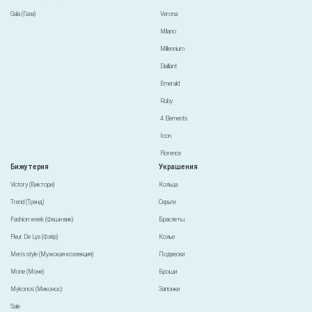
Gala (Гала)
Verona
Milano
Millennium
Diallant
Emerald
Ruby
4 Elements
Icon
Florence
Бижутерия
Украшения
Victory (Виктори)
Кольца
Trend (Тренд)
Серьги
Fashion week (Фешн вик)
Браслеты
Fleur De Lys (Флёр)
Колье
Men's style (Мужская коллекция)
Подвески
Mone (Моне)
Броши
Mykonos (Миконос)
Запонки
Sale