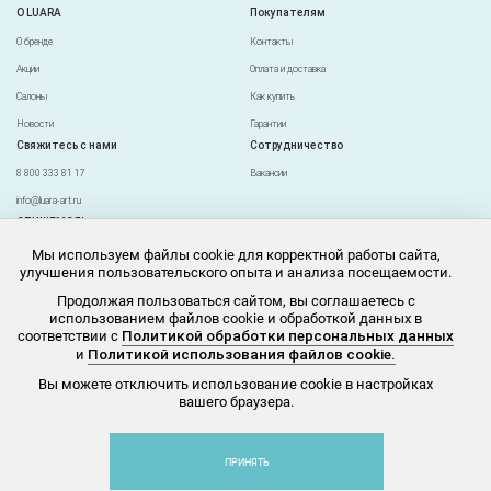
О LUARA
Покупателям
О бренде
Контакты
Акции
Оплата и доставка
Салоны
Как купить
Новости
Гарантии
Свяжитесь с нами
Сотрудничество
8 800 333 81 17
Вакансии
info@luara-art.ru
СПИШЕМСЯ!
Новинки, акции и бонусы для своих. Один клик
Мы используем файлы cookie для корректной работы сайта,
– и у вас на почте!
улучшения пользовательского опыта и анализа посещаемости.
Мы в соцсетях
Продолжая пользоваться сайтом, вы соглашаетесь с
использованием файлов cookie и обработкой данных в
соответствии с
Политикой обработки персональных данных
*Instagram и WhatsApp являются продуктами компании Meta Platforms Inc., деятельность
которой признана экстремистской и запрещена на территории Российской Федерации.
и
Политикой использования файлов cookie.
Размещение информации носит исключительно информационный характер и не
направлено на пропаганду, рекламу или поддержку деятельности указанной
Вы можете отключить использование cookie в настройках
организации.
вашего браузера.
2026 LUARA - Ювелирные украшения (ИНН:7736665818;ОГРН:1137746928758)
Договор оферты
Политика персональных данных
Согласие на обработку персональных данных
Политика использования файлов Cookie
Политика безопасности платежей
ПРИНЯТЬ