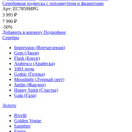
Серебряная подвеска с перламутром и фианитами
Арт: ZC7859MPG
3 995 ₽
7 990 ₽
-50%
Добавить в корзину
Подробнее
Серебро
Impression (Впечатления)
Gem (Джем)
Flash (Блеск)
Arabesco (Арабеска)
1001 ночь
Gothic (Готика)
Moonlight (Лунный свет)
Jardin (Жардин)
Happy Spirit (Счастье)
Gala (Гала)
Золото
Rivelli
Golden Vogue
Sapphire
Fauna