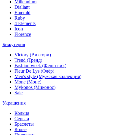
Millennium
Diallant
Emerald
Ruby
4 Elements
Icon
Florence
Бижутерия
Victory (Виктори)
Trend (Тренд)
Fashion week (Фешн вик)
Fleur De Lys (Флёр)
Men's style (Мужская коллекция)
Mone (Моне)
Mykonos (Миконос)
Sale
Украшения
Кольца
Серьги
Браслеты
Колье
Подвески