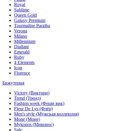
Royal
Sublime
Queen Gold
Galaxy Premium
Tourmaline Paraiba
Verona
Milano
Millennium
Diallant
Emerald
Ruby
4 Elements
Icon
Florence
Бижутерия
Victory (Виктори)
Trend (Тренд)
Fashion week (Фешн вик)
Fleur De Lys (Флёр)
Men's style (Мужская коллекция)
Mone (Моне)
Mykonos (Миконос)
Sale