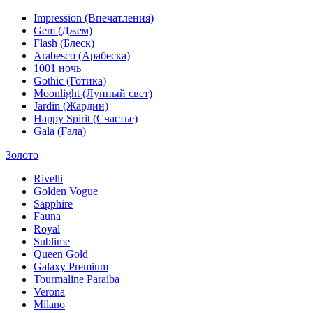
Impression (Впечатления)
Gem (Джем)
Flash (Блеск)
Arabesco (Арабеска)
1001 ночь
Gothic (Готика)
Moonlight (Лунный свет)
Jardin (Жардин)
Happy Spirit (Счастье)
Gala (Гала)
Золото
Rivelli
Golden Vogue
Sapphire
Fauna
Royal
Sublime
Queen Gold
Galaxy Premium
Tourmaline Paraiba
Verona
Milano