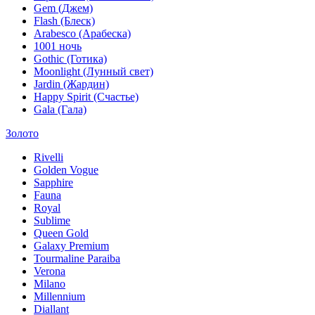
Gem (Джем)
Flash (Блеск)
Arabesco (Арабеска)
1001 ночь
Gothic (Готика)
Moonlight (Лунный свет)
Jardin (Жардин)
Happy Spirit (Счастье)
Gala (Гала)
Золото
Rivelli
Golden Vogue
Sapphire
Fauna
Royal
Sublime
Queen Gold
Galaxy Premium
Tourmaline Paraiba
Verona
Milano
Millennium
Diallant