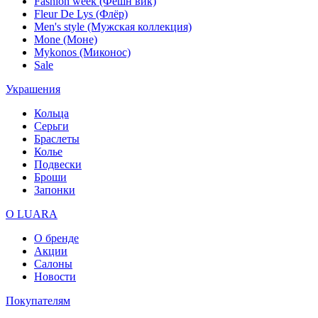
Fashion week (Фешн вик)
Fleur De Lys (Флёр)
Men's style (Мужская коллекция)
Mone (Моне)
Mykonos (Миконос)
Sale
Украшения
Кольца
Серьги
Браслеты
Колье
Подвески
Броши
Запонки
О LUARA
О бренде
Акции
Салоны
Новости
Покупателям