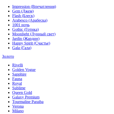
Impression (Впечатления)
Gem (Джем)
Flash (Блеск)
Arabesco (Арабеска)
1001 ночь
Gothic (Готика)
Moonlight (Лунный свет)
Jardin (Жардин)
Happy Spirit (Счастье)
Gala (Гала)
Золото
Rivelli
Golden Vogue
Sapphire
Fauna
Royal
Sublime
Queen Gold
Galaxy Premium
Tourmaline Paraiba
Verona
Milano