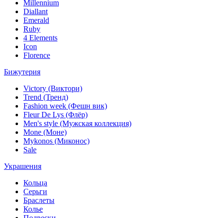
Millennium
Diallant
Emerald
Ruby
4 Elements
Icon
Florence
Бижутерия
Victory (Виктори)
Trend (Тренд)
Fashion week (Фешн вик)
Fleur De Lys (Флёр)
Men's style (Мужская коллекция)
Mone (Моне)
Mykonos (Миконос)
Sale
Украшения
Кольца
Серьги
Браслеты
Колье
Подвески