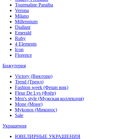
Tourmaline Paraiba
Verona
Milano
Millennium
Diallant
Emerald
Ruby
4 Elements
Icon
Florence
Бижутерия
Victory (Виктори)
Trend (Тренд)
Fashion week (Фешн вик)
Fleur De Lys (Флёр)
Men's style (Мужская коллекция)
Mone (Моне)
Mykonos (Миконос)
Sale
Украшения
ЮВЕЛИРНЫЕ УКРАШЕНИЯ