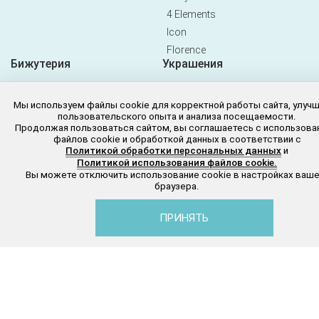
4 Elements
Icon
Florence
Бижутерия
Украшения
Victory (Виктори)
Кольца
Trend (Тренд)
Серьги
Мы используем файлы cookie для корректной работы сайта, улуч
пользовательского опыта и анализа посещаемости.
Fashion week (Фешн вик)
Браслеты
Продолжая пользоваться сайтом, вы соглашаетесь с использова
файлов cookie и обработкой данных в соответствии с
Fleur De Lys (Флёр)
Колье
Политикой обработки персональных данных
и
Men's style (Мужская
Подвески
Политикой использования файлов cookie.
коллекция)
Вы можете отключить использование cookie в настройках ваше
Броши
Mone (Моне)
браузера.
Запонки
Mykonos (Миконос)
ПРИНЯТЬ
Sale
О LUARA
Покупателям
Каталог
Избранное
Корзина
П
О бренде
Контакты
Акции
Оплата и доставка
Салоны
Как купить
Новости
Гарантии