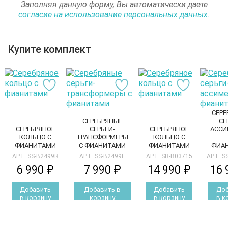
Заполняя данную форму, Вы автоматически даете
согласие на использование персональных данных.
Купите комплект
СЕРЕ
СЕРЕБРЯНЫЕ
СЕ
СЕРЕБРЯНОЕ
СЕРЬГИ-
СЕРЕБРЯНОЕ
АССИ
КОЛЬЦО С
ТРАНСФОРМЕРЫ
КОЛЬЦО С
ФИАНИТАМИ
С ФИАНИТАМИ
ФИАНИТАМИ
ФИА
АРТ: SS-B2499R
АРТ: SS-B2499E
АРТ: SR-B03715
АРТ: S
6 990 ₽
7 990 ₽
14 990 ₽
16 
Добавить
Добавить в
Добавить
Доб
в корзину
корзину
в корзину
в к