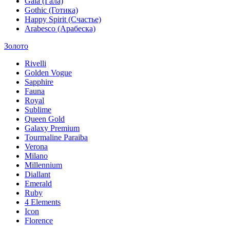
Gala (Гала)
Gothic (Готика)
Happy Spirit (Счастье)
Arabesco (Арабеска)
Золото
Rivelli
Golden Vogue
Sapphire
Fauna
Royal
Sublime
Queen Gold
Galaxy Premium
Tourmaline Paraiba
Verona
Milano
Millennium
Diallant
Emerald
Ruby
4 Elements
Icon
Florence