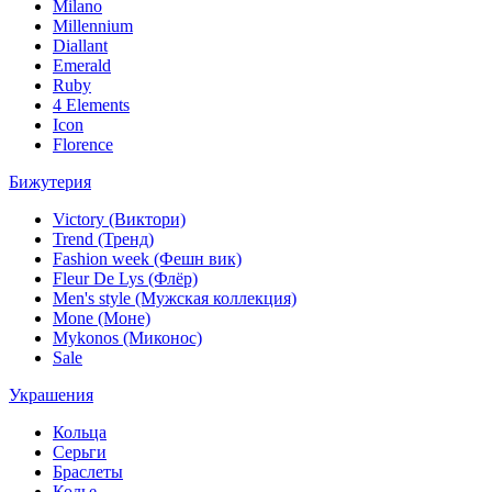
Milano
Millennium
Diallant
Emerald
Ruby
4 Elements
Icon
Florence
Бижутерия
Victory (Виктори)
Trend (Тренд)
Fashion week (Фешн вик)
Fleur De Lys (Флёр)
Men's style (Мужская коллекция)
Mone (Моне)
Mykonos (Миконос)
Sale
Украшения
Кольца
Серьги
Браслеты
Колье