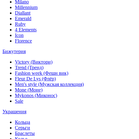
Milano
Millennium
Diallant
Emerald
Ruby
4 Elements
Icon
Florence
Бижутерия
Victory (Виктори)
Trend (Тренд)
Fashion week (Фешн вик)
Fleur De Lys (Флёр)
Men's style (Мужская коллекция)
Mone (Моне)
Mykonos (Миконос)
Sale
Украшения
Кольца
Серьги
Браслеты
Колье