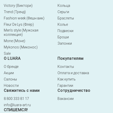
Victory (Виктори)
Кольца
Trend (Тренд)
Серьги
Fashion week (Фешн вик)
Браслеты
Fleur De Lys (Флёр)
Колье
Men's style (Мужская
Подвески
коллекция)
Броши
Mone (Моне)
Запонки
Mykonos (Миконос)
Sale
О LUARA
Покупателям
О бренде
Контакты
Акции
Оплата и доставка
Салоны
Как купить
Новости
Гарантии
Свяжитесь с нами
Сотрудничество
8 800 333 81 17
Вакансии
info@luara-art.ru
СПИШЕМСЯ!