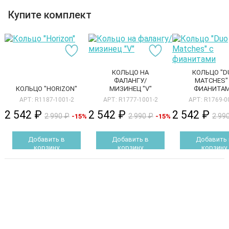
Купите комплект
КОЛЬЦО НА
КОЛЬЦО "D
ФАЛАНГУ/
MATCHES"
КОЛЬЦО "HORIZON"
МИЗИНЕЦ "V"
ФИАНИТА
АРТ: R1187-1001-2
АРТ: R1777-1001-2
АРТ: R1769-0
2 542 ₽
2 542 ₽
2 542 ₽
2 990 ₽
2 990 ₽
2 99
-15%
-15%
Добавить в
Добавить в
Добавить 
корзину
корзину
корзину