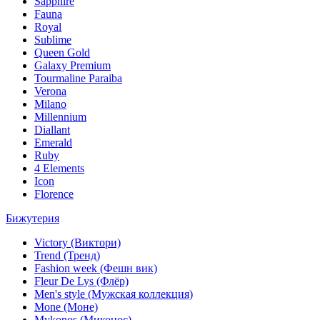
Sapphire
Fauna
Royal
Sublime
Queen Gold
Galaxy Premium
Tourmaline Paraiba
Verona
Milano
Millennium
Diallant
Emerald
Ruby
4 Elements
Icon
Florence
Бижутерия
Victory (Виктори)
Trend (Тренд)
Fashion week (Фешн вик)
Fleur De Lys (Флёр)
Men's style (Мужская коллекция)
Mone (Моне)
Mykonos (Миконос)