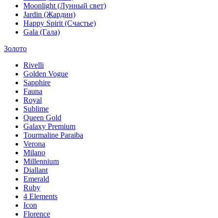
Moonlight (Лунный свет)
Jardin (Жардин)
Happy Spirit (Счастье)
Gala (Гала)
Золото
Rivelli
Golden Vogue
Sapphire
Fauna
Royal
Sublime
Queen Gold
Galaxy Premium
Tourmaline Paraiba
Verona
Milano
Millennium
Diallant
Emerald
Ruby
4 Elements
Icon
Florence