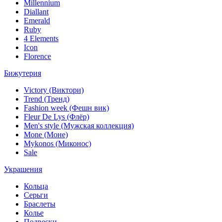
Millennium
Diallant
Emerald
Ruby
4 Elements
Icon
Florence
Бижутерия
Victory (Виктори)
Trend (Тренд)
Fashion week (Фешн вик)
Fleur De Lys (Флёр)
Men's style (Мужская коллекция)
Mone (Моне)
Mykonos (Миконос)
Sale
Украшения
Кольца
Серьги
Браслеты
Колье
Подвески