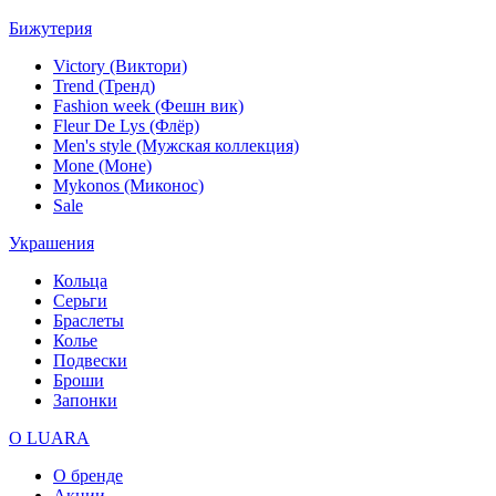
Бижутерия
Victory (Виктори)
Trend (Тренд)
Fashion week (Фешн вик)
Fleur De Lys (Флёр)
Men's style (Мужская коллекция)
Mone (Моне)
Mykonos (Миконос)
Sale
Украшения
Кольца
Серьги
Браслеты
Колье
Подвески
Броши
Запонки
О LUARA
О бренде
Акции