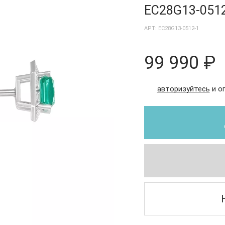
EC28G13-051
АРТ: EC28G13-0512-1
99 990 ₽
авторизуйтесь
и о