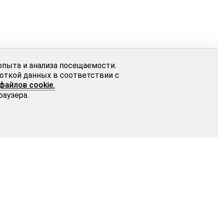
опыта и анализа посещаемости.
боткой данных в соответствии с
файлов cookie.
раузера.
Свяжитесь с нами
8 800 333 81 17
info@luara-art.ru