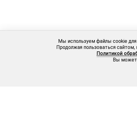
Мы используем файлы cookie для
Продолжая пользоваться сайтом, 
Политикой обра
Вы можете
Серебро
Золото
Jardin (Жардин)
Rivelli
Gem (Джем)
Golden Vogue