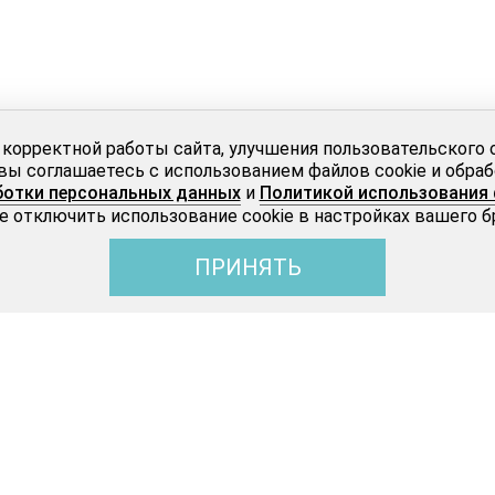
 корректной работы сайта, улучшения пользовательского 
вы соглашаетесь с использованием файлов cookie и обра
ботки персональных данных
и
Политикой использования 
 отключить использование cookie в настройках вашего б
ПРИНЯТЬ
Бижутерия
О LUARA
Victory (Виктори)
О бренде
Trend (Тренд)
Акции