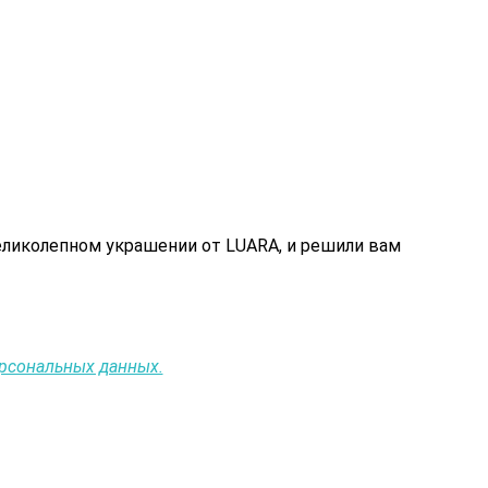
еликолепном украшении от LUARA, и решили вам
ерсональных данных.