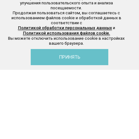
улучшения пользовательского опыта и анализа
посещаемости.
Продолжая пользоваться сайтом, вы соглашаетесь с
использованием файлов cookie и обработкой данных в
соответствии с
Политикой обработки персональных данных
и
Политикой использования файлов cookie.
Вы можете отключить использование cookie в настройках
вашего браузера.
ПРИНЯТЬ
Каталог
Избранное
Корзина
Профиль
Серебро
Золото
Jardin (Жардин)
Rivelli
Gem (Джем)
Golden Vogue
Animals (Фауна)
Sapphire
1001 ночь
Fauna
Impression (Впечатления)
Royal
Flash (Блеск)
Sublime
Moonlight (Лунный свет)
Queen Gold