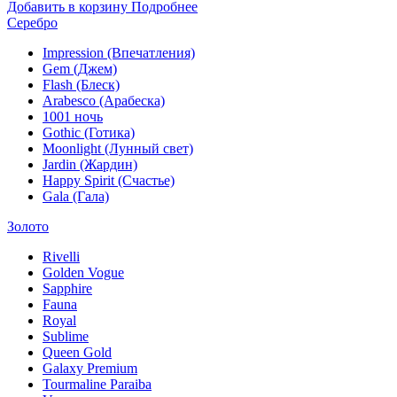
Добавить в корзину
Подробнее
Серебро
Impression (Впечатления)
Gem (Джем)
Flash (Блеск)
Arabesco (Арабеска)
1001 ночь
Gothic (Готика)
Moonlight (Лунный свет)
Jardin (Жардин)
Happy Spirit (Счастье)
Gala (Гала)
Золото
Rivelli
Golden Vogue
Sapphire
Fauna
Royal
Sublime
Queen Gold
Galaxy Premium
Tourmaline Paraiba