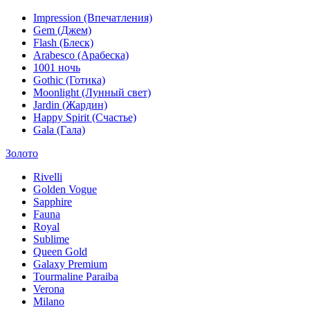
Impression (Впечатления)
Gem (Джем)
Flash (Блеск)
Arabesco (Арабеска)
1001 ночь
Gothic (Готика)
Moonlight (Лунный свет)
Jardin (Жардин)
Happy Spirit (Счастье)
Gala (Гала)
Золото
Rivelli
Golden Vogue
Sapphire
Fauna
Royal
Sublime
Queen Gold
Galaxy Premium
Tourmaline Paraiba
Verona
Milano