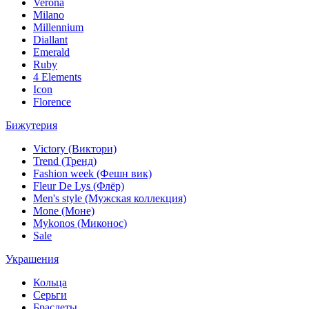
Verona
Milano
Millennium
Diallant
Emerald
Ruby
4 Elements
Icon
Florence
Бижутерия
Victory (Виктори)
Trend (Тренд)
Fashion week (Фешн вик)
Fleur De Lys (Флёр)
Men's style (Мужская коллекция)
Mone (Моне)
Mykonos (Миконос)
Sale
Украшения
Кольца
Серьги
Браслеты