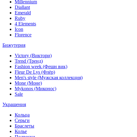
Millennium
Diallant
Emerald
Ruby
4 Elements
Icon
Florence
Бижутерия
Victory (Виктори)
Trend (Тренд)
Fashion week (Фешн вик)
Fleur De Lys (Флёр)
Men's style (Мужская коллекция)
Mone (Моне)
Mykonos (Миконос)
Sale
Украшения
Кольца
Серьги
Браслеты
Колье
Подвески