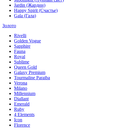
Jardin (Жардин)
Happy Spirit (Счастье)
Gala (Гала)
Золото
Rivelli
Golden Vogue
Sapphire
Fauna
Royal
Sublime
Queen Gold
Galaxy Premium
Tourmaline Paraiba
Verona
Milano
Millennium
Diallant
Emerald
Ruby
4 Elements
Icon
Florence