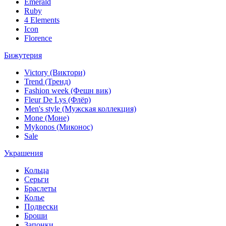
Emerald
Ruby
4 Elements
Icon
Florence
Бижутерия
Victory (Виктори)
Trend (Тренд)
Fashion week (Фешн вик)
Fleur De Lys (Флёр)
Men's style (Мужская коллекция)
Mone (Моне)
Mykonos (Миконос)
Sale
Украшения
Кольца
Серьги
Браслеты
Колье
Подвески
Броши
Запонки