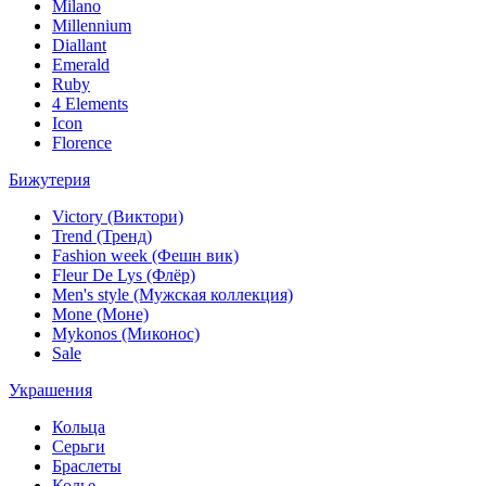
Milano
Millennium
Diallant
Emerald
Ruby
4 Elements
Icon
Florence
Бижутерия
Victory (Виктори)
Trend (Тренд)
Fashion week (Фешн вик)
Fleur De Lys (Флёр)
Men's style (Мужская коллекция)
Mone (Моне)
Mykonos (Миконос)
Sale
Украшения
Кольца
Серьги
Браслеты
Колье