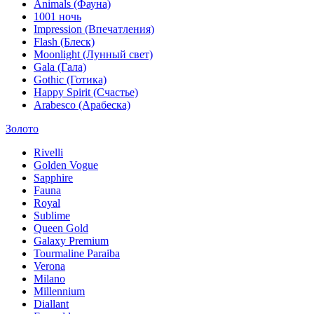
Animals (Фауна)
1001 ночь
Impression (Впечатления)
Flash (Блеск)
Moonlight (Лунный свет)
Gala (Гала)
Gothic (Готика)
Happy Spirit (Счастье)
Arabesco (Арабеска)
Золото
Rivelli
Golden Vogue
Sapphire
Fauna
Royal
Sublime
Queen Gold
Galaxy Premium
Tourmaline Paraiba
Verona
Milano
Millennium
Diallant