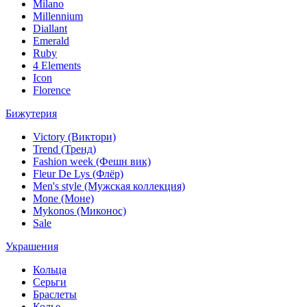
Milano
Millennium
Diallant
Emerald
Ruby
4 Elements
Icon
Florence
Бижутерия
Victory (Виктори)
Trend (Тренд)
Fashion week (Фешн вик)
Fleur De Lys (Флёр)
Men's style (Мужская коллекция)
Mone (Моне)
Mykonos (Миконос)
Sale
Украшения
Кольца
Серьги
Браслеты
Колье