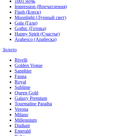
1001 ночь
Impression (Впечатления)
Flash (Блеск)
Moonlight (Лунный свет)
Gala (Гала)
Gothic (Готика)
Happy Spirit (Счастье)
Arabesco (Арабеска)
Золото
Rivelli
Golden Vogue
Sapphire
Fauna
Royal
Sublime
Queen Gold
Galaxy Premium
Tourmaline Paraiba
Verona
Milano
Millennium
Diallant
Emerald