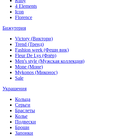
Ruby
4 Elements
Icon
Florence
Бижутерия
Victory (Виктори)
Trend (Тренд)
Fashion week (Фешн вик)
Fleur De Lys (Флёр)
Men's style (Мужская коллекция)
Mone (Моне)
Mykonos (Миконос)
Sale
Украшения
Кольца
Серьги
Браслеты
Колье
Подвески
Броши
Запонки