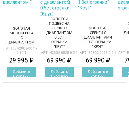
ЗОЛОТОЙ
ПОДВЕС НА
ЛЕСКЕ С
ЗОЛОТЫЕ
ЗОЛОТАЯ
ДИАЛЛАНТОМ
СЕРЬГИ С
ДИ
МОНОСЕРЬГА
0.5CT
ДИАЛЛАНТАМИ
С
ОГРАНКИ
1.0CT ОГРАНКИ
ДИАЛЛАНТОМ
"КРУГ"
"КРУГ"
АРТ: EA28G2-0071-
0.15-1
АРТ: N28G2-0525-0.5-1
АРТ: E28G2-0073-0.5-1
АРТ: R
29 995 ₽
69 990 ₽
69 990 ₽
7
Добавить
Добавить
Добавить в
в корзину
в корзину
корзину