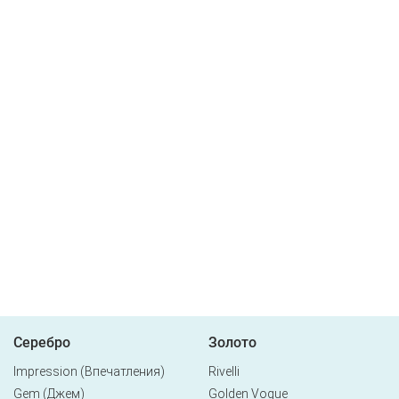
Серебро
Золото
Impression (Впечатления)
Rivelli
Gem (Джем)
Golden Vogue