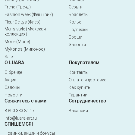
Trend (Тренд)
Серьги
Fashion week (Фешн вик)
Браслеты
Fleur De Lys (Флёр)
Колье
Men's style (Мужская
Подвески
коллекция)
Броши
Mone (Моне)
Запонки
Mykonos (Миконос)
Sale
О LUARA
Покупателям
О бренде
Контакты
Акции
Оплата и доставка
Салоны
Как купить
Новости
Гарантии
Свяжитесь с нами
Сотрудничество
8 800 333 81 17
Вакансии
info@luara-art.ru
СПИШЕМСЯ!
Новинки, акции и бонусы