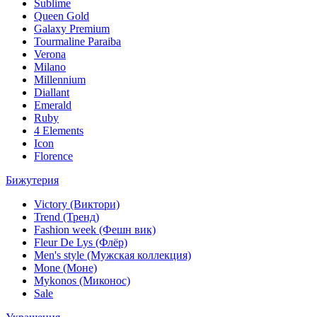
Sublime
Queen Gold
Galaxy Premium
Tourmaline Paraiba
Verona
Milano
Millennium
Diallant
Emerald
Ruby
4 Elements
Icon
Florence
Бижутерия
Victory (Виктори)
Trend (Тренд)
Fashion week (Фешн вик)
Fleur De Lys (Флёр)
Men's style (Мужская коллекция)
Mone (Моне)
Mykonos (Миконос)
Sale