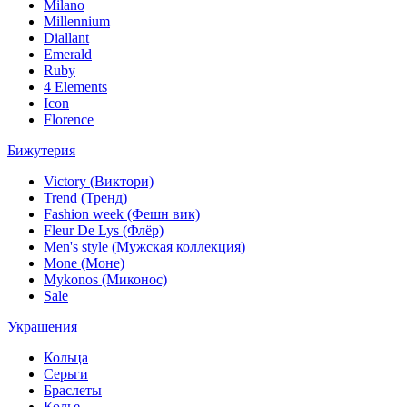
Milano
Millennium
Diallant
Emerald
Ruby
4 Elements
Icon
Florence
Бижутерия
Victory (Виктори)
Trend (Тренд)
Fashion week (Фешн вик)
Fleur De Lys (Флёр)
Men's style (Мужская коллекция)
Mone (Моне)
Mykonos (Миконос)
Sale
Украшения
Кольца
Серьги
Браслеты
Колье