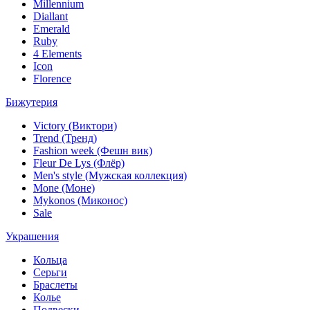
Millennium
Diallant
Emerald
Ruby
4 Elements
Icon
Florence
Бижутерия
Victory (Виктори)
Trend (Тренд)
Fashion week (Фешн вик)
Fleur De Lys (Флёр)
Men's style (Мужская коллекция)
Mone (Моне)
Mykonos (Миконос)
Sale
Украшения
Кольца
Серьги
Браслеты
Колье
Подвески