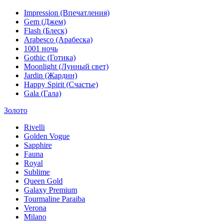
Impression (Впечатления)
Gem (Джем)
Flash (Блеск)
Arabesco (Арабеска)
1001 ночь
Gothic (Готика)
Moonlight (Лунный свет)
Jardin (Жардин)
Happy Spirit (Счастье)
Gala (Гала)
Золото
Rivelli
Golden Vogue
Sapphire
Fauna
Royal
Sublime
Queen Gold
Galaxy Premium
Tourmaline Paraiba
Verona
Milano