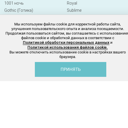
1001 ночь
Royal
Gothic (Готика)
Sublime
Moonlight (Лунный свет)
Queen Gold
Мы используем файлы cookie для корректной работы сайта,
Jardin (Жардин)
Galaxy Premium
улучшения пользовательского опыта и анализа посещаемости.
Happy Spirit (Счастье)
Tourmaline Paraiba
Продолжая пользоваться сайтом, вы соглашаетесь с использование
файлов cookie и обработкой данных в соответствии с
Gala (Гала)
Verona
Политикой обработки персональных данных
и
Milano
Политикой использования файлов cookie.
Вы можете отключить использование cookie в настройках вашего
Millennium
браузера.
Diallant
Emerald
ПРИНЯТЬ
Ruby
Каталог
Избранное
Корзина
Проф
4 Elements
Icon
Florence
Бижутерия
Украшения
Victory (Виктори)
Кольца
Trend (Тренд)
Серьги
Fashion week (Фешн вик)
Браслеты