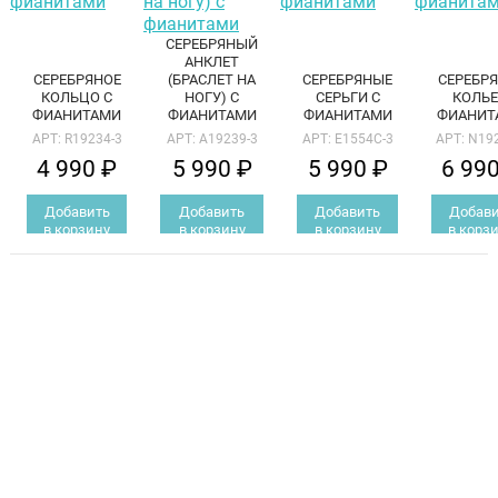
СЕРЕБРЯНЫЙ
АНКЛЕТ
СЕРЕБРЯНОЕ
(БРАСЛЕТ НА
СЕРЕБРЯНЫЕ
СЕРЕБР
КОЛЬЦО С
НОГУ) С
СЕРЬГИ С
КОЛЬЕ
ФИАНИТАМИ
ФИАНИТАМИ
ФИАНИТАМИ
ФИАНИТ
АРТ: R19234-3
АРТ: A19239-3
АРТ: E1554C-3
АРТ: N19
4 990 ₽
5 990 ₽
5 990 ₽
6 99
Добавить
Добавить
Добавить
Добави
в корзину
в корзину
в корзину
в корз