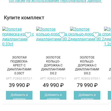
согласие на использование персональных данных.
Купите комплект
ЗОЛОТАЯ
ЗОЛОТОЕ
ЗОЛОТОЕ
ПОДВЕСКА-
КОЛЬЦО-
КОЛЬЦО-
КРЕСТ С
ДОРОЖКА С
ДОРОЖКА С
ДИАЛЛАНТАМИ
ДИАЛЛАНТАМИ
ДИАЛЛАНТАМИ
0.33CT
D0.2
D0.2
АРТ: P28G2-0572-1
АРТ: R28G2-0776-1
АРТ: R28G2-0703-1
АР
39 990 ₽
49 990 ₽
79 990 ₽
Добавить в
Добавить в
Добавить в
корзину
корзину
корзину