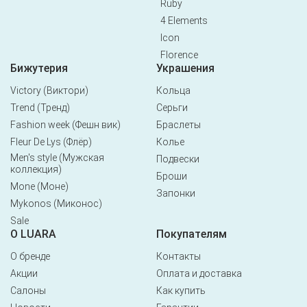
Ruby
4 Elements
Icon
Florence
Бижутерия
Украшения
Victory (Виктори)
Кольца
Trend (Тренд)
Серьги
Fashion week (Фешн вик)
Браслеты
Fleur De Lys (Флёр)
Колье
Men's style (Мужская
Подвески
коллекция)
Броши
Mone (Моне)
Запонки
Mykonos (Миконос)
Sale
О LUARA
Покупателям
О бренде
Контакты
Акции
Оплата и доставка
Салоны
Как купить