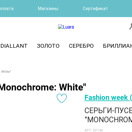
оплата
Магазины
Сертификат
DIALLANT
ЗОЛОТО
СЕРЕБРО
БРИЛЛИА
 White"
Monochrome: White"
Fashion week 
СЕРЬГИ-ПУС
"MONOCHROME
АРТ: SP146