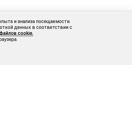
опыта и анализа посещаемости.
боткой данных в соответствии с
файлов cookie.
раузера.
Свяжитесь с нами
8 800 333 81 17
info@luara-art.ru
MAX
Телеграм