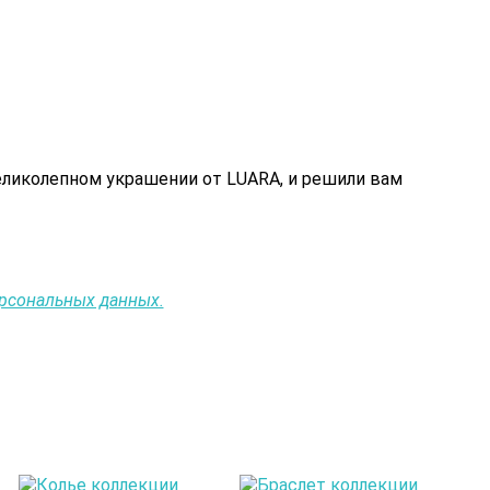
еликолепном украшении от LUARA, и решили вам
ерсональных данных.