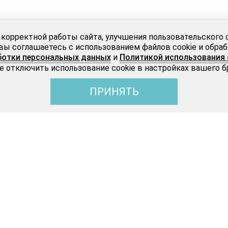
 корректной работы сайта, улучшения пользовательского 
вы соглашаетесь с использованием файлов cookie и обра
ботки персональных данных
и
Политикой использования 
 отключить использование cookie в настройках вашего б
ПРИНЯТЬ
Бижутерия
О LUARA
Victory (Виктори)
О бренде
Trend (Тренд)
Акции
Fashion week (Фешн вик)
Салоны
Fleur De Lys (Флёр)
Новости