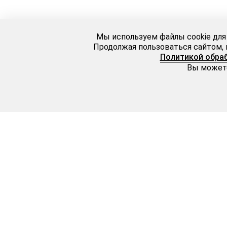
Мы используем файлы cookie для
Продолжая пользоваться сайтом, 
Политикой обра
Вы можете
Серебро
Золото
Jardin (Жардин)
Rivelli
Gem (Джем)
Golden Vogue
Animals (Фауна)
Sapphire
1001 ночь
Fauna