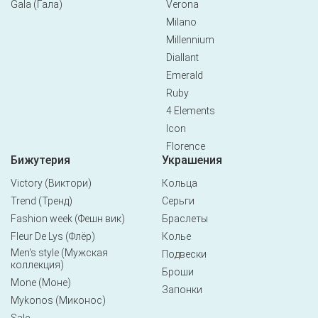
Gala (Гала)
Verona
Milano
Millennium
Diallant
Emerald
Ruby
4 Elements
Icon
Florence
Бижутерия
Украшения
Victory (Виктори)
Кольца
Trend (Тренд)
Серьги
Fashion week (Фешн вик)
Браслеты
Fleur De Lys (Флёр)
Колье
Men's style (Мужская
Подвески
коллекция)
Броши
Mone (Моне)
Запонки
Mykonos (Миконос)