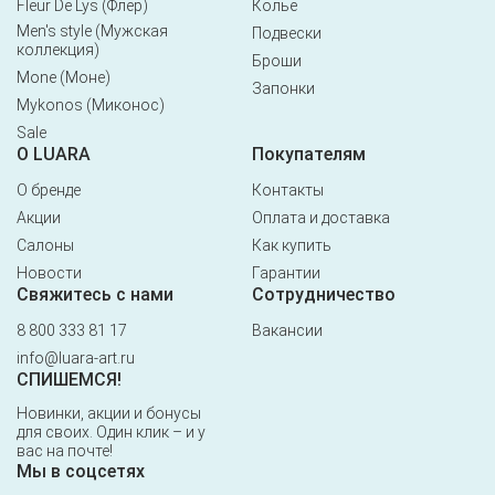
Fleur De Lys (Флёр)
Колье
Men's style (Мужская
Подвески
коллекция)
Броши
Mone (Моне)
Запонки
Mykonos (Миконос)
Sale
О LUARA
Покупателям
О бренде
Контакты
Акции
Оплата и доставка
Салоны
Как купить
Новости
Гарантии
Свяжитесь с нами
Сотрудничество
8 800 333 81 17
Вакансии
info@luara-art.ru
СПИШЕМСЯ!
Новинки, акции и бонусы
для своих. Один клик – и у
вас на почте!
Мы в соцсетях