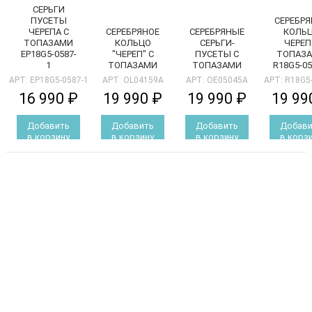
СЕРЬГИ
ПУСЕТЫ
СЕРЕБРЯ
ЧЕРЕПА С
СЕРЕБРЯНОЕ
СЕРЕБРЯНЫЕ
КОЛЬ
ТОПАЗАМИ
КОЛЬЦО
СЕРЬГИ-
ЧЕРЕП
EP18G5-0587-
"ЧЕРЕП" С
ПУСЕТЫ С
ТОПАЗ
1
ТОПАЗАМИ
ТОПАЗАМИ
R18G5-05
АРТ: EP18G5-0587-1
АРТ: OL04159A
АРТ: OE05045A
АРТ: R18G5
16 990 ₽
19 990 ₽
19 990 ₽
19 99
Добавить
Добавить
Добавить
Добави
в корзину
в корзину
в корзину
в корз