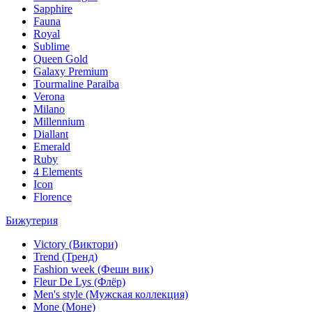
Sapphire
Fauna
Royal
Sublime
Queen Gold
Galaxy Premium
Tourmaline Paraiba
Verona
Milano
Millennium
Diallant
Emerald
Ruby
4 Elements
Icon
Florence
Бижутерия
Victory (Виктори)
Trend (Тренд)
Fashion week (Фешн вик)
Fleur De Lys (Флёр)
Men's style (Мужская коллекция)
Mone (Моне)