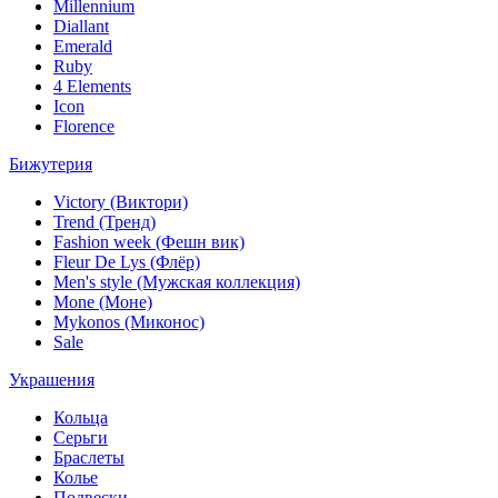
Millennium
Diallant
Emerald
Ruby
4 Elements
Icon
Florence
Бижутерия
Victory (Виктори)
Trend (Тренд)
Fashion week (Фешн вик)
Fleur De Lys (Флёр)
Men's style (Мужская коллекция)
Mone (Моне)
Mykonos (Миконос)
Sale
Украшения
Кольца
Серьги
Браслеты
Колье
Подвески