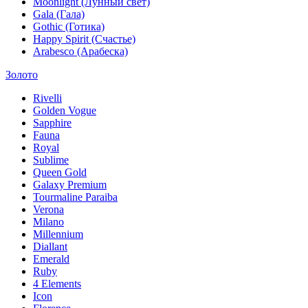
Moonlight (Лунный свет)
Gala (Гала)
Gothic (Готика)
Happy Spirit (Счастье)
Arabesco (Арабеска)
Золото
Rivelli
Golden Vogue
Sapphire
Fauna
Royal
Sublime
Queen Gold
Galaxy Premium
Tourmaline Paraiba
Verona
Milano
Millennium
Diallant
Emerald
Ruby
4 Elements
Icon