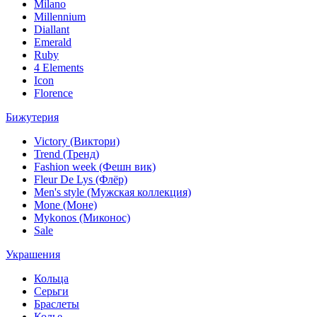
Milano
Millennium
Diallant
Emerald
Ruby
4 Elements
Icon
Florence
Бижутерия
Victory (Виктори)
Trend (Тренд)
Fashion week (Фешн вик)
Fleur De Lys (Флёр)
Men's style (Мужская коллекция)
Mone (Моне)
Mykonos (Миконос)
Sale
Украшения
Кольца
Серьги
Браслеты
Колье