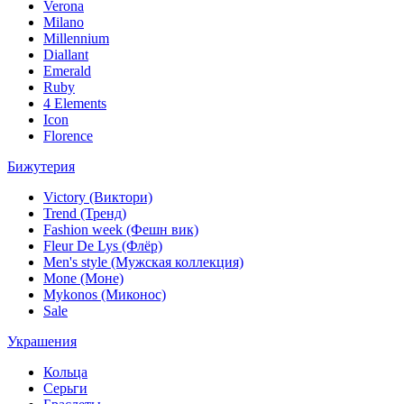
Verona
Milano
Millennium
Diallant
Emerald
Ruby
4 Elements
Icon
Florence
Бижутерия
Victory (Виктори)
Trend (Тренд)
Fashion week (Фешн вик)
Fleur De Lys (Флёр)
Men's style (Мужская коллекция)
Mone (Моне)
Mykonos (Миконос)
Sale
Украшения
Кольца
Серьги