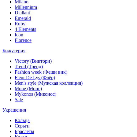
Milano
Millennium
Diallant
Emerald
Ruby
4 Elements
Icon
Florence
Бижутерия
Victory (Виктори)
Trend (Тренд)
Fashion week (Фешн вик)
Fleur De Lys (Флёр)
Men's style (Мужская коллекция)
Mone (Моне)
Mykonos (Миконос)
Sale
Украшения
Кольца
Серьги
Браслеты
Колье