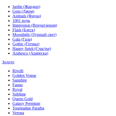
Jardin (Жардин)
Gem (Джем)
Animals (Фауна)
1001 ночь
Impression (Впечатления)
Flash (Блеск)
Moonlight (Лунный свет)
Gala (Гала)
Gothic (Готика)
Happy Spirit (Счастье)
Arabesco (Арабеска)
Золото
Rivelli
Golden Vogue
Sapphire
Fauna
Royal
Sublime
Queen Gold
Galaxy Premium
Tourmaline Paraiba
Verona