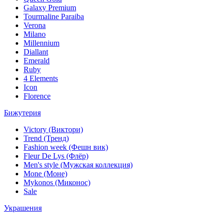
Galaxy Premium
Tourmaline Paraiba
Verona
Milano
Millennium
Diallant
Emerald
Ruby
4 Elements
Icon
Florence
Бижутерия
Victory (Виктори)
Trend (Тренд)
Fashion week (Фешн вик)
Fleur De Lys (Флёр)
Men's style (Мужская коллекция)
Mone (Моне)
Mykonos (Миконос)
Sale
Украшения