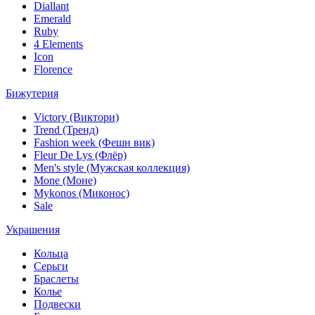
Diallant
Emerald
Ruby
4 Elements
Icon
Florence
Бижутерия
Victory (Виктори)
Trend (Тренд)
Fashion week (Фешн вик)
Fleur De Lys (Флёр)
Men's style (Мужская коллекция)
Mone (Моне)
Mykonos (Миконос)
Sale
Украшения
Кольца
Серьги
Браслеты
Колье
Подвески