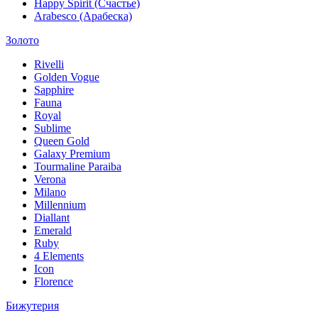
Happy Spirit (Счастье)
Arabesco (Арабеска)
Золото
Rivelli
Golden Vogue
Sapphire
Fauna
Royal
Sublime
Queen Gold
Galaxy Premium
Tourmaline Paraiba
Verona
Milano
Millennium
Diallant
Emerald
Ruby
4 Elements
Icon
Florence
Бижутерия