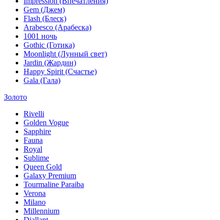
Impression (Впечатления)
Gem (Джем)
Flash (Блеск)
Arabesco (Арабеска)
1001 ночь
Gothic (Готика)
Moonlight (Лунный свет)
Jardin (Жардин)
Happy Spirit (Счастье)
Gala (Гала)
Золото
Rivelli
Golden Vogue
Sapphire
Fauna
Royal
Sublime
Queen Gold
Galaxy Premium
Tourmaline Paraiba
Verona
Milano
Millennium
Diallant