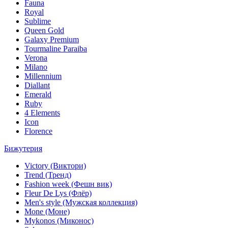
Fauna
Royal
Sublime
Queen Gold
Galaxy Premium
Tourmaline Paraiba
Verona
Milano
Millennium
Diallant
Emerald
Ruby
4 Elements
Icon
Florence
Бижутерия
Victory (Виктори)
Trend (Тренд)
Fashion week (Фешн вик)
Fleur De Lys (Флёр)
Men's style (Мужская коллекция)
Mone (Моне)
Mykonos (Миконос)