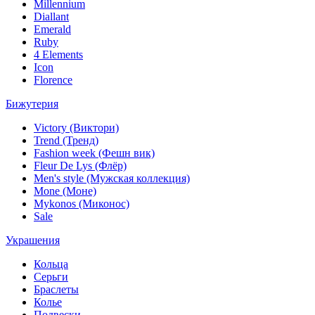
Millennium
Diallant
Emerald
Ruby
4 Elements
Icon
Florence
Бижутерия
Victory (Виктори)
Trend (Тренд)
Fashion week (Фешн вик)
Fleur De Lys (Флёр)
Men's style (Мужская коллекция)
Mone (Моне)
Mykonos (Миконос)
Sale
Украшения
Кольца
Серьги
Браслеты
Колье
Подвески