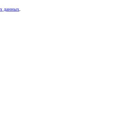
ых данных
.