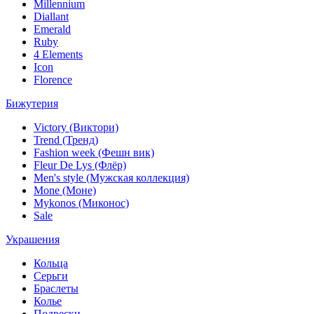
Millennium
Diallant
Emerald
Ruby
4 Elements
Icon
Florence
Бижутерия
Victory (Виктори)
Trend (Тренд)
Fashion week (Фешн вик)
Fleur De Lys (Флёр)
Men's style (Мужская коллекция)
Mone (Моне)
Mykonos (Миконос)
Sale
Украшения
Кольца
Серьги
Браслеты
Колье
Подвески