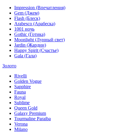
Impression (Впечатления)
Gem (Джем)
Flash (Блеск)
Arabesco (Арабеска)
1001 ночь
Gothic (Готика)
Moonlight (Лунный свет)
Jardin (Жардин)
Happy Spirit (Счастье)
Gala (Гала)
Золото
Rivelli
Golden Vogue
Sapphire
Fauna
Royal
Sublime
Queen Gold
Galaxy Premium
Tourmaline Paraiba
Verona
Milano