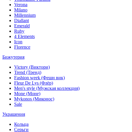
Verona
Milano
Millennium
Diallant
Emerald
Ruby
4 Elements
Icon
Florence
Бижутерия
Victory (Виктори)
Trend (Тренд)
Fashion week (Фешн вик)
Fleur De Lys (Флёр)
Men's style (Мужская коллекция)
Mone (Моне)
Mykonos (Миконос)
Sale
Украшения
Кольца
Серьги