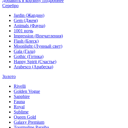
Добавить в корзину
Подробнее
Серебро
Jardin (Жардин)
Gem (Джем)
Animals (Фауна)
1001 ночь
Impression (Впечатления)
Flash (Блеск)
Moonlight (Лунный свет)
Gala (Гала)
Gothic (Готика)
Happy Spirit (Счастье)
Arabesco (Арабеска)
Золото
Rivelli
Golden Vogue
Sapphire
Fauna
Royal
Sublime
Queen Gold
Galaxy Premium
Tourmaline Paraiba