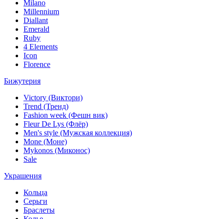
Milano
Millennium
Diallant
Emerald
Ruby
4 Elements
Icon
Florence
Бижутерия
Victory (Виктори)
Trend (Тренд)
Fashion week (Фешн вик)
Fleur De Lys (Флёр)
Men's style (Мужская коллекция)
Mone (Моне)
Mykonos (Миконос)
Sale
Украшения
Кольца
Серьги
Браслеты
Колье