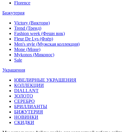
Florence
Бижутерия
Victory (Виктори)
Trend (Тренд)
Fashion week (Фешн вик)
Fleur De Lys (Флёр)
Men's style (Мужская коллекция)
Mone (Моне)
Mykonos (Миконос)
Sale
Украшения
ЮВЕЛИРНЫЕ УКРАШЕНИЯ
КОЛЛЕКЦИИ
DIALLANT
ЗОЛОТО
СЕРЕБРО
БРИЛЛИАНТЫ
БИЖУТЕРИЯ
НОВИНКИ
СКИДКИ