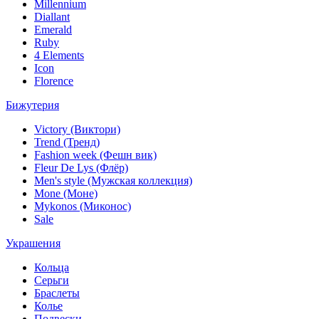
Millennium
Diallant
Emerald
Ruby
4 Elements
Icon
Florence
Бижутерия
Victory (Виктори)
Trend (Тренд)
Fashion week (Фешн вик)
Fleur De Lys (Флёр)
Men's style (Мужская коллекция)
Mone (Моне)
Mykonos (Миконос)
Sale
Украшения
Кольца
Серьги
Браслеты
Колье
Подвески