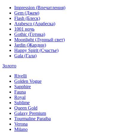
Impression (Впечатления)
Gem (Джем)
Flash (Блеск)
Arabesco (Арабеска)
1001 ночь
Gothic (Готика)
Moonlight (Лунный свет)
Jardin (Жардин)
Happy Spirit (Счастье)
Gala (Гала)
Золото
Rivelli
Golden Vogue
Sapphire
Fauna
Royal
Sublime
Queen Gold
Galaxy Premium
Tourmaline Paraiba
Verona
Milano