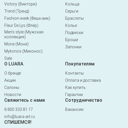
Victory (Виктори)
Кольца
Trend (Тренд)
Серьги
Fashion week (Фешн вик)
Браслеты
Fleur De Lys (Флёр)
Колье
Men's style (Мужская
Подвески
коллекция)
Броши
Mone (Моне)
Запонки
Mykonos (Миконос)
Sale
О LUARA
Покупателям
О бренде
Контакты
Акции
Оплата и доставка
Салоны
Как купить
Новости
Гарантии
Свяжитесь с нами
Сотрудничество
8 800 333 81 17
Вакансии
info@luara-art.ru
СПИШЕМСЯ!