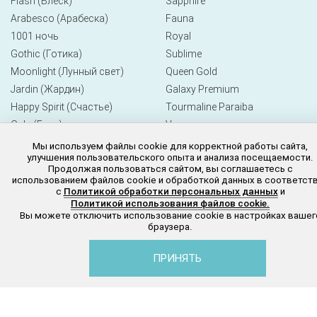
Flash (Блеск)
Sapphire
Arabesco (Арабеска)
Fauna
1001 ночь
Royal
Gothic (Готика)
Sublime
Moonlight (Лунный свет)
Queen Gold
Jardin (Жардин)
Galaxy Premium
Happy Spirit (Счастье)
Tourmaline Paraiba
Gala (Гала)
Verona
Milano
Мы используем файлы cookie для корректной работы сайта,
улучшения пользовательского опыта и анализа посещаемости.
Millennium
Продолжая пользоваться сайтом, вы соглашаетесь с
Diallant
использованием файлов cookie и обработкой данных в соответст
с
Политикой обработки персональных данных
и
Emerald
Политикой использования файлов cookie.
Ruby
Вы можете отключить использование cookie в настройках вашег
браузера.
4 Elements
Icon
ПРИНЯТЬ
Florence
Бижутерия
Каталог
Избранное
Украшения
Корзина
Про
Victory (Виктори)
Кольца