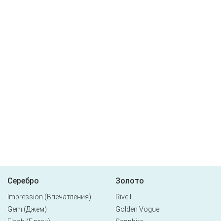
Серебро
Золото
Impression (Впечатления)
Rivelli
Gem (Джем)
Golden Vogue