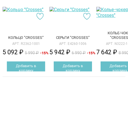
КОЛЬЕ-ЧОК
КОЛЬЦО "CROSSES"
СЕРЬГИ "CROSSES"
"CROSSES
АРТ: R2362-1001
АРТ: E4260-1006
АРТ: N3222-
5 092 ₽
5 942 ₽
7 642 ₽
5 990 ₽
6 990 ₽
8 99
-15%
-15%
Добавить в
Добавить в
Добавить 
корзину
корзину
корзину