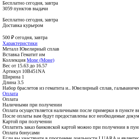
Бесплатно
сегодня, завтра
3059 пунктов выдачи
Бесплатно
сегодня, завтра
Доставка курьером
500 ₽
сегодня, завтра
Характеристики
Металл
Ювелирный сплав
Вставка
Гематит им
Коллекция
Mone (Моне)
Вес
от 15.63 до 16.57
Артикул
10B451NA
Ширина
1
Длина
3.5
Набор браслетов из гематита и.. Ювелирный сплав, гальваниче
Оплата
Оплата
Наличными при получении
Оплата осуществляется наличными после примерки в пункте в
После оплаты вам будут предоставлены все необходимые докум
Картой при получении
Оплатить заказ банковской картой можно при получении в пу
Оплата бонусами
Если вы участвуете в программе лояльности LUARA и являетес