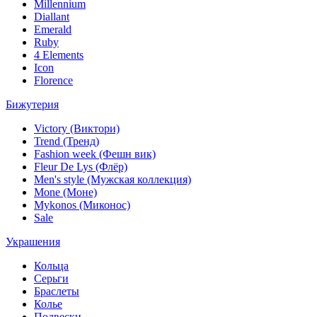
Millennium
Diallant
Emerald
Ruby
4 Elements
Icon
Florence
Бижутерия
Victory (Виктори)
Trend (Тренд)
Fashion week (Фешн вик)
Fleur De Lys (Флёр)
Men's style (Мужская коллекция)
Mone (Моне)
Mykonos (Миконос)
Sale
Украшения
Кольца
Серьги
Браслеты
Колье
Подвески