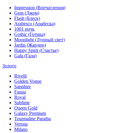
Impression (Впечатления)
Gem (Джем)
Flash (Блеск)
Arabesco (Арабеска)
1001 ночь
Gothic (Готика)
Moonlight (Лунный свет)
Jardin (Жардин)
Happy Spirit (Счастье)
Gala (Гала)
Золото
Rivelli
Golden Vogue
Sapphire
Fauna
Royal
Sublime
Queen Gold
Galaxy Premium
Tourmaline Paraiba
Verona
Milano