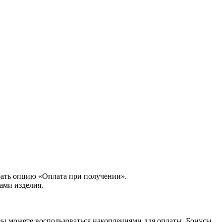
рать опцию «Оплата при получении».
ами изделия.
вы можете воспользоваться накоплениями для оплаты. Бонусы