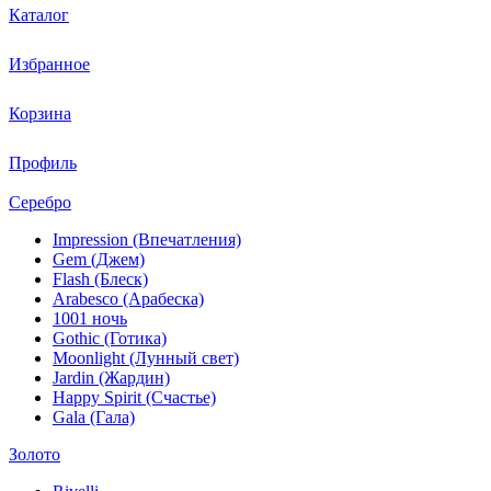
Каталог
Избранное
Корзина
Профиль
Серебро
Impression (Впечатления)
Gem (Джем)
Flash (Блеск)
Arabesco (Арабеска)
1001 ночь
Gothic (Готика)
Moonlight (Лунный свет)
Jardin (Жардин)
Happy Spirit (Счастье)
Gala (Гала)
Золото