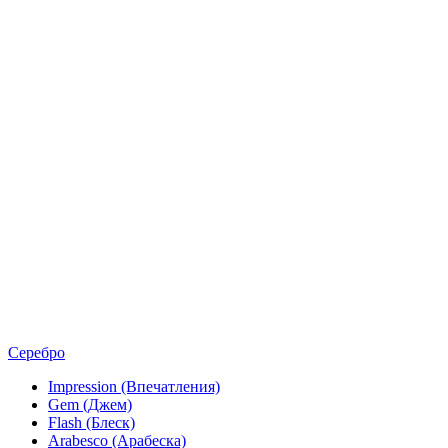
Серебро
Impression (Впечатления)
Gem (Джем)
Flash (Блеск)
Arabesco (Арабеска)