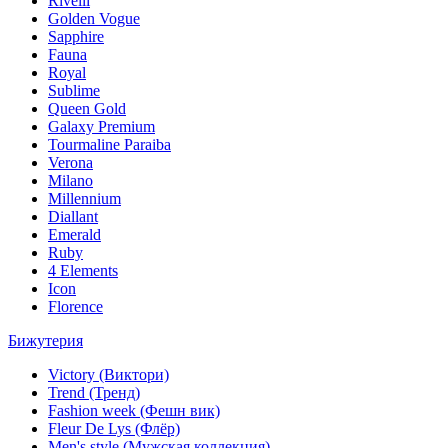
Rivelli
Golden Vogue
Sapphire
Fauna
Royal
Sublime
Queen Gold
Galaxy Premium
Tourmaline Paraiba
Verona
Milano
Millennium
Diallant
Emerald
Ruby
4 Elements
Icon
Florence
Бижутерия
Victory (Виктори)
Trend (Тренд)
Fashion week (Фешн вик)
Fleur De Lys (Флёр)
Men's style (Мужская коллекция)