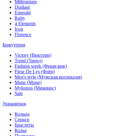
Millennium
Diallant
Emerald
Ruby
4 Elements
Icon
Florence
Бижутерия
Victory (Виктори)
Trend (Тренд)
Fashion week (Фешн вик)
Fleur De Lys (Флёр)
Men's style (Мужская коллекция)
Mone (Моне)
Mykonos (Миконос)
Sale
Украшения
Кольца
Серьги
Браслеты
Колье
Подвески