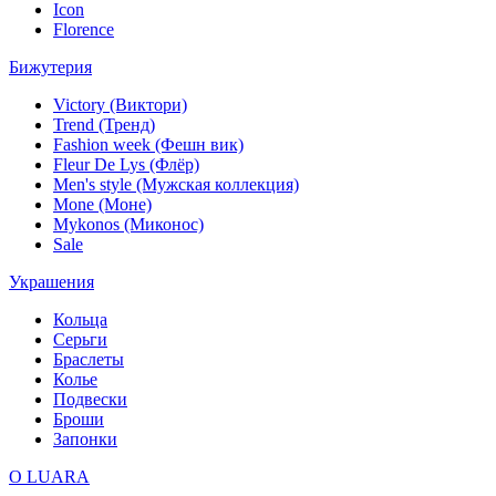
Icon
Florence
Бижутерия
Victory (Виктори)
Trend (Тренд)
Fashion week (Фешн вик)
Fleur De Lys (Флёр)
Men's style (Мужская коллекция)
Mone (Моне)
Mykonos (Миконос)
Sale
Украшения
Кольца
Серьги
Браслеты
Колье
Подвески
Броши
Запонки
О LUARA