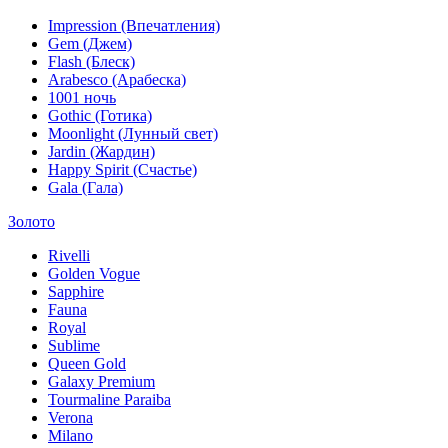
Impression (Впечатления)
Gem (Джем)
Flash (Блеск)
Arabesco (Арабеска)
1001 ночь
Gothic (Готика)
Moonlight (Лунный свет)
Jardin (Жардин)
Happy Spirit (Счастье)
Gala (Гала)
Золото
Rivelli
Golden Vogue
Sapphire
Fauna
Royal
Sublime
Queen Gold
Galaxy Premium
Tourmaline Paraiba
Verona
Milano