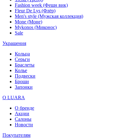
Fashion week (Фешн вик)
Fleur De Lys (Флёр)
Men's style (Мужская коллекция)
Mone (Моне)
Mykonos (Миконос)
Sale
Украшения
Кольца
Серьги
Браслеты
Колье
Подвески
Броши
Запонки
О LUARA
О бренде
Акции
Салоны
Новости
Покупателям