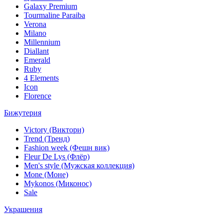
Galaxy Premium
Tourmaline Paraiba
Verona
Milano
Millennium
Diallant
Emerald
Ruby
4 Elements
Icon
Florence
Бижутерия
Victory (Виктори)
Trend (Тренд)
Fashion week (Фешн вик)
Fleur De Lys (Флёр)
Men's style (Мужская коллекция)
Mone (Моне)
Mykonos (Миконос)
Sale
Украшения