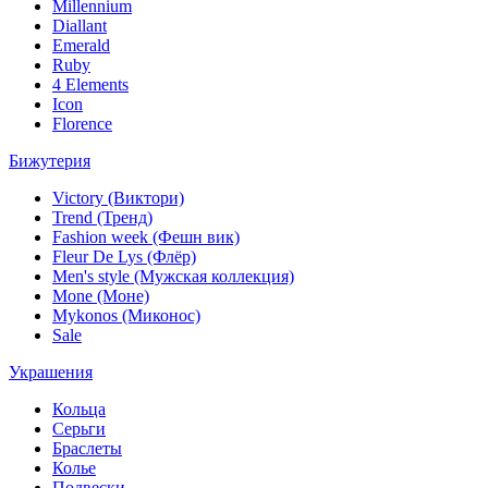
Millennium
Diallant
Emerald
Ruby
4 Elements
Icon
Florence
Бижутерия
Victory (Виктори)
Trend (Тренд)
Fashion week (Фешн вик)
Fleur De Lys (Флёр)
Men's style (Мужская коллекция)
Mone (Моне)
Mykonos (Миконос)
Sale
Украшения
Кольца
Серьги
Браслеты
Колье
Подвески