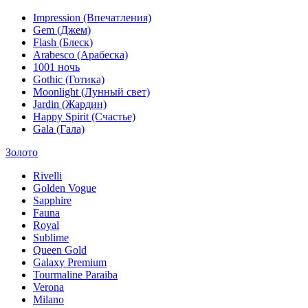
Impression (Впечатления)
Gem (Джем)
Flash (Блеск)
Arabesco (Арабеска)
1001 ночь
Gothic (Готика)
Moonlight (Лунный свет)
Jardin (Жардин)
Happy Spirit (Счастье)
Gala (Гала)
Золото
Rivelli
Golden Vogue
Sapphire
Fauna
Royal
Sublime
Queen Gold
Galaxy Premium
Tourmaline Paraiba
Verona
Milano