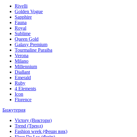
Rivelli
Golden Vogue
Sapphire
Fauna
Royal
Sublime
Queen Gold
Galaxy Premium
Tourmaline Paraiba
Verona
Milano
Millennium
Diallant
Emerald
Ruby
4 Elements
Icon
Florence
Бижутерия
Victory (Виктори)
Trend (Тренд)
Fashion week (Фешн вик)
Fleur De Lys (Флёр)