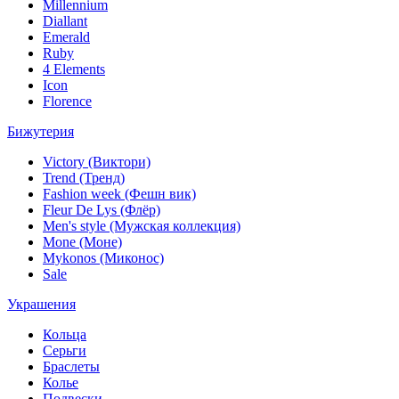
Millennium
Diallant
Emerald
Ruby
4 Elements
Icon
Florence
Бижутерия
Victory (Виктори)
Trend (Тренд)
Fashion week (Фешн вик)
Fleur De Lys (Флёр)
Men's style (Мужская коллекция)
Mone (Моне)
Mykonos (Миконос)
Sale
Украшения
Кольца
Серьги
Браслеты
Колье
Подвески