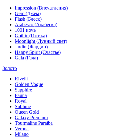
Impression (Впечатления)
Gem (Джем)
Flash (Блеск)
Arabesco (Арабеска)
1001 ночь
Gothic (Готика)
Moonlight (Лунный свет)
Jardin (Жардин)
Happy Spirit (Счастье)
Gala (Гала)
Золото
Rivelli
Golden Vogue
Sapphire
Fauna
Royal
Sublime
Queen Gold
Galaxy Premium
Tourmaline Paraiba
Verona
Milano